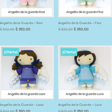
Angelito de la Guarda – Rosi
Angelito de la Guarda – Fina
Original
Current
Original
Current
$
522.00
$
350.00
$
522.00
$
350.00
price
price
price
price
was:
is:
was:
is:
$ 522.00.
$ 350.00.
$ 522.00.
$ 350.00.
¡Oferta!
¡Oferta!
Angelito de la Guarda – Laza
Angelito de la Guarda – Luca
Original
Current
Original
Current
$
522.00
$
350.00
$
522.00
$
350.00