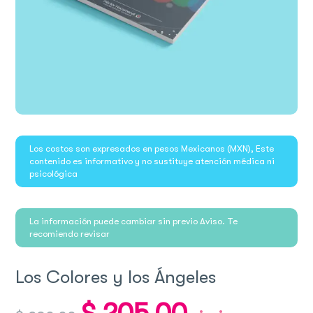
Los costos son expresados en pesos Mexicanos (MXN), Este
contenido es informativo y no sustituye atención médica ni
psicológica
La información puede cambiar sin previo Aviso. Te
recomiendo revisar
Los Colores y los Ángeles
Original
Current