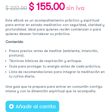
$
155.00
Original
Current
sin iva
$
222.00
price
price
was:
is:
$ 222.00.
$ 155.00.
Este eBook es un acompañamiento práctico y espiritual
para entrar en estado meditativo con seguridad, claridad y
profundidad. Ideal para quienes recién comienzan o para
quienes desean fortalecer su práctica.
Contenido
Pasos previos antes de meditar (ambiente, intención,
postura).
Técnicas básicas de respiración y enfoque.
Guía para proteger tu energía antes de cada práctica.
Lista de recomendaciones para integrar la meditación en
tu rutina diaria.
Una guía que te prepara para entrar en comunión contigo
misma y con la dimensión espiritual que te acompaña.
Añadir al carrito