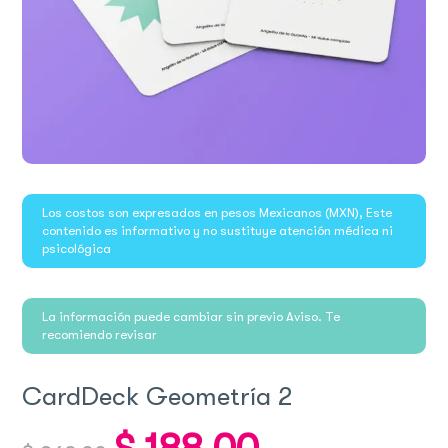
Los costos son expresados en pesos Mexicanos (MXN), Este
contenido es informativo y no sustituye atención médica ni
psicológica
La información puede cambiar sin previo Aviso. Te
recomiendo revisar
CardDeck Geometría 2
Original
Current