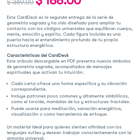
$
188.00
$
369.00
price
price
was:
is:
$ 369.00.
$ 188.00.
Este CardDeck es la segunda entrega de la serie de
geometría sagrada y ha sido diseñado para ampliar tu
contacto con los códigos universales que equilibran cuerpo,
mente, emoción y espíritu. Cada figura incluida es una
puerta hacia el entendimiento profundo de tu propia
estructura energética.
Características del CardDeck
Este oráculo descargable en PDF presenta nuevos símbolos
de geometría sagrada, acompañados de mensajes
espirituales que activan tu intuición.
Cada carta ofrece una forma específica y su vibración
correspondiente.
Incluye patrones poco comunes y altamente simbólicos,
como el toroide, mandalas de luz y estructuras fractales.
Puede usarse para meditación, sanación energética,
visualización o como herramienta de enfoque.
Un material ideal para quienes sienten afinidad con los
lenguajes sutiles y desean trabajar conscientemente con la
armonía universal.