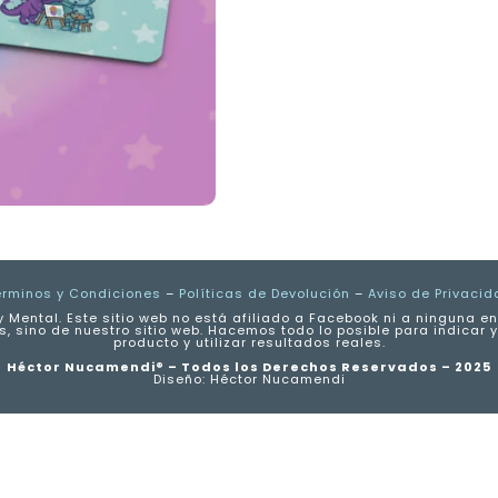
1
•
12
cartas
+
Sobre
cantidad
érminos y Condiciones
–
Políticas de Devolución
–
Aviso de Privacid
 Mental. Este sitio web no está afiliado a Facebook ni a ninguna 
s, sino de nuestro sitio web. Hacemos todo lo posible para indicar
producto y utilizar resultados reales.
Héctor Nucamendi® – Todos los Derechos Reservados – 2025
Diseño: Héctor Nucamendi