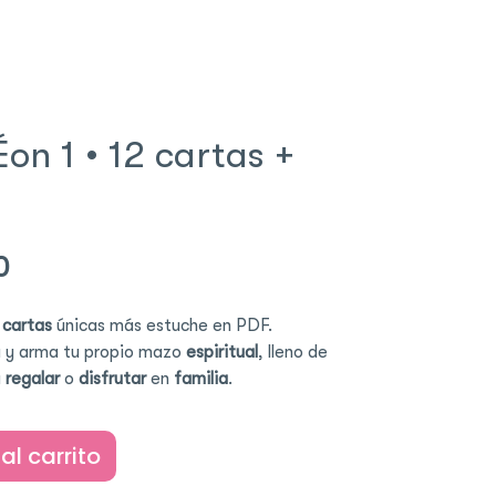
on 1 • 12 cartas +
l
Current
0
price
is:
 cartas
únicas más estuche en PDF.
0.
$ 188.00.
a y arma tu propio mazo
espiritual
, lleno de
a
regalar
o
disfrutar
en
familia
.
al carrito