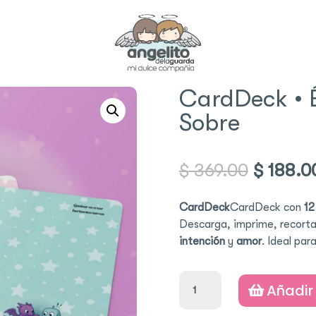
CardDeck • É
Sobre
Origina
$
369.00
$
188.0
price
was:
CardDeck
CardDeck con
12
$ 369.0
Descarga, imprime, recort
intención
y
amor
. Ideal par
CardDeck
Añadir 
•
Éon