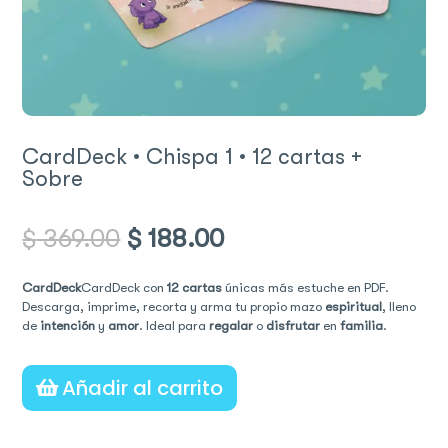
CardDeck • Chispa 1 • 12 cartas +
Sobre
Original
Current
$
369.00
$
188.00
price
price
was:
is:
$ 369.00.
$ 188.00.
CardDeck
CardDeck con
12 cartas
únicas más estuche en PDF.
Descarga, imprime, recorta y arma tu propio mazo
espiritual
, lleno
de
intención
y
amor
. Ideal para
regalar
o
disfrutar
en
familia
.
Añadir al carrito