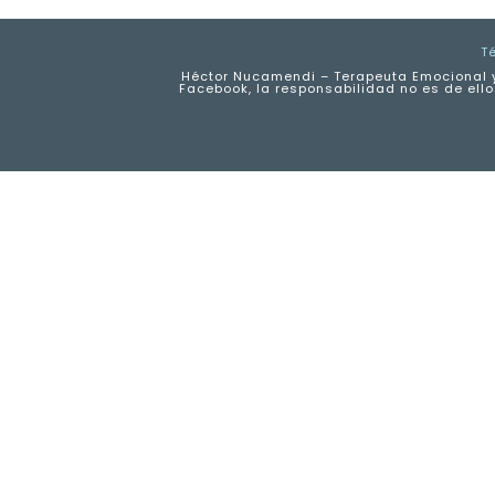
T
Héctor Nucamendi – Terapeuta Emocional y
Facebook, la responsabilidad no es de ello