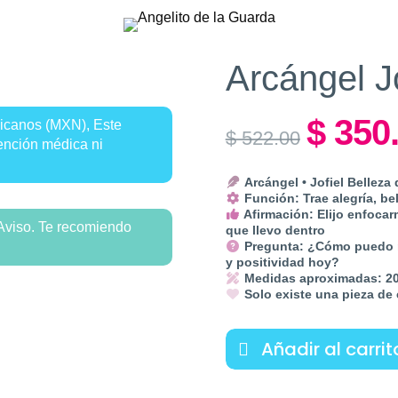
Arcángel Jo
$
350
icanos (MXN), Este
Original
$
522.00
tención médica ni
price
was:
Arcángel • Jofiel Belleza
$ 522.00
Función: Trae alegría, be
Afirmación: Elijo enfocar
Aviso. Te recomiendo
que llevo dentro
Pregunta: ¿Cómo puedo nu
y positividad hoy?
Medidas aproximadas: 20
Solo existe una pieza de 
Añadir al carrit