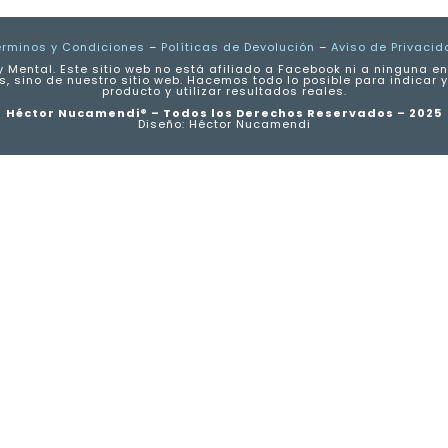
érminos y Condiciones
–
Políticas de Devolución
–
Aviso de Privacid
 Mental. Este sitio web no está afiliado a Facebook ni a ninguna 
s, sino de nuestro sitio web. Hacemos todo lo posible para indicar
producto y utilizar resultados reales.
Héctor Nucamendi® – Todos los Derechos Reservados – 2025
Diseño: Héctor Nucamendi