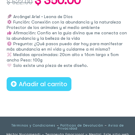
$
350.00
$
522.00
price
price
was:
is:
$ 522.00.
$ 350.00.
Arcángel Ariel • Leona de Dios
Función: Conexión con la abundancia y la naturaleza
Protector de los animales y el medio ambiente
Afirmación: Confío en la guía divina que me conecta con
la abundancia y la belleza de la vida
Pregunta: ¿Qué pasos puedo dar hoy para manifestar
más abundancia en mi vida y cuidarme a mí misma?
Medidas aproximadas: 20cm alto x 16cm largo x 5cm
ancho Peso: 100g
Solo existe una pieza de este diseño.
Añadir al carrito
Términos y Condiciones
–
Políticas de Devolución
–
Aviso de
Privacidad
Héctor Nucamendi – Terapeuta Emocional y Mental. Este sitio web