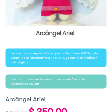
Los costos son expresados en pesos Mexicanos (MXN), Este
contenido es informativo y no sustituye atención médica ni
psicológica
La información puede cambiar sin previo Aviso. Te
recomiendo revisar
Arcángel Ariel
Original
Current