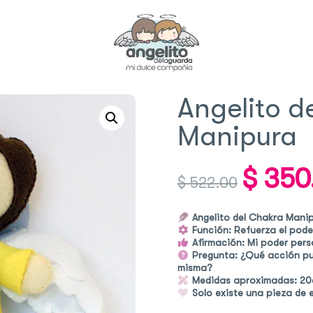
Angelito d
Manipura
$
350
Original
$
522.00
price
was:
Angelito del Chakra Mani
$ 522.00
Función: Refuerza el pode
Afirmación: Mi poder pers
Pregunta: ¿Qué acción pu
misma?
Medidas aproximadas: 20c
Solo existe una pieza de 