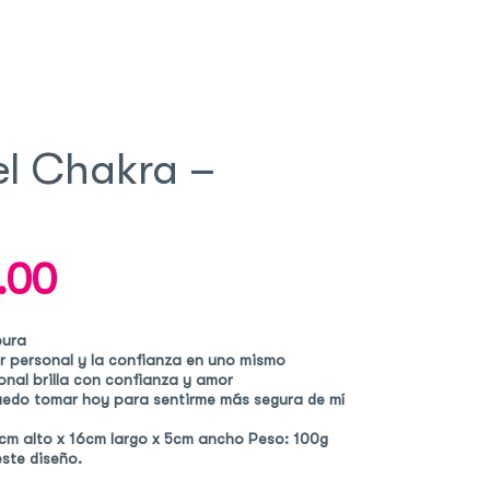
el Chakra –
.00
Current
price
is:
pura
.
$ 350.00.
r personal y la confianza en uno mismo
onal brilla con confianza y amor
edo tomar hoy para sentirme más segura de mí
m alto x 16cm largo x 5cm ancho Peso: 100g
este diseño.