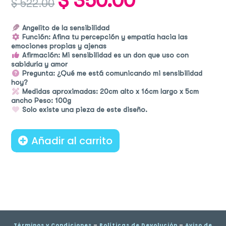
$
350.00
$
522.00
price
price
was:
is:
$ 522.00.
$ 350.00.
Angelito de la sensibilidad
Función: Afina tu percepción y empatía hacia las
emociones propias y ajenas
Afirmación: Mi sensibilidad es un don que uso con
sabiduría y amor
Pregunta: ¿Qué me está comunicando mi sensibilidad
hoy?
Medidas aproximadas: 20cm alto x 16cm largo x 5cm
ancho Peso: 100g
Solo existe una pieza de este diseño.
Añadir al carrito
Términos y Condiciones
–
Políticas de Devolución
–
Aviso de