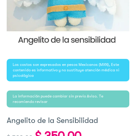
Los costos son expresados en pesos Mexicanos (MXN), Este
contenido es informativo y no sustituye atención médica ni
psicológica
La información puede cambiar sin previo Aviso. Te
recomiendo revisar
Angelito de la Sensibilidad
Original
Current