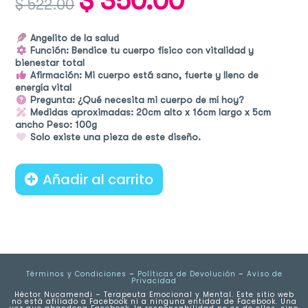
$
350.00
$
522.00
price
price
was:
is:
$ 522.00.
$ 350.00.
Angelito de la salud
Función: Bendice tu cuerpo físico con vitalidad y
bienestar total
Afirmación: Mi cuerpo está sano, fuerte y lleno de
energía vital
Pregunta: ¿Qué necesita mi cuerpo de mí hoy?
Medidas aproximadas: 20cm alto x 16cm largo x 5cm
ancho Peso: 100g
Solo existe una pieza de este diseño.
Añadir al carrito
Términos y Condiciones
–
Políticas de Devolución
–
Aviso de
Privacidad
Héctor Nucamendi – Terapeuta Emocional y Mental. Este sitio web
no está afiliado a Facebook ni a ninguna entidad de Facebook. Una