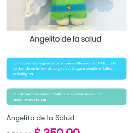
Los costos son expresados en pesos Mexicanos (MXN), Este
contenido es informativo y no sustituye atención médica ni
psicológica
La información puede cambiar sin previo Aviso. Te
recomiendo revisar
Angelito de la Salud
Original
Current