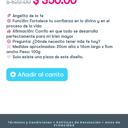
$
350.00
$
522.00
price
price
was:
is:
$ 522.00.
$ 350.00.
Angelito de la fe
Función: Fortalece tu confianza en lo divino y en el
proceso de la vida
Afirmación: Confío en que todo se desarrolla
perfectamente para mi bien mayor
Pregunta: ¿Dónde necesito tener más fe hoy?
Medidas aproximadas: 20cm alto x 16cm largo x 5cm
ancho Peso: 100g
Solo existe una pieza de este diseño.
Añadir al carrito
Términos y Condiciones
–
Políticas de Devolución
–
Aviso de
Privacidad