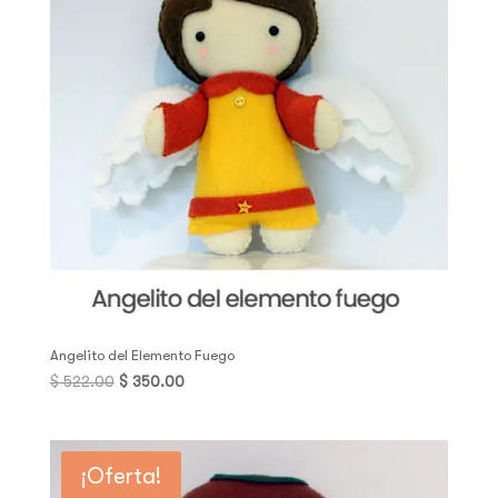
Angelito del Elemento Fuego
Original
Current
$
522.00
$
350.00
price
price
was:
is:
$ 522.00.
$ 350.00.
¡Oferta!