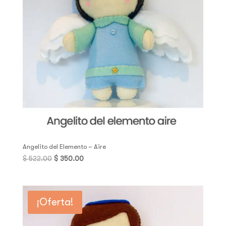
Angelito del Elemento – Aire
Original
Current
$
522.00
$
350.00
price
price
was:
is:
$ 522.00.
$ 350.00.
¡Oferta!