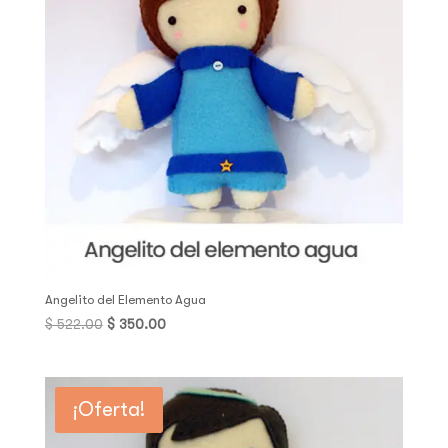
Angelito del Elemento Agua
Original
Current
$
522.00
$
350.00
price
price
was:
is:
$ 522.00.
$ 350.00.
¡Oferta!