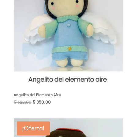
Angelito del Elemento Aire
Original
Current
$
522.00
$
350.00
price
price
was:
is:
$ 522.00.
$ 350.00.
¡Oferta!