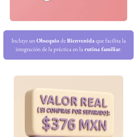
Incluye un
Obsequio
de
Bienvenida
que facilita la
integración de la práctica en la
rutina familiar
.